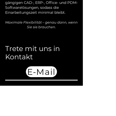
gängigen CAD-, ERP-, Office- und PDM-
Softwarelösungen, sodass die
Einarbeitungszeit minimal bleibt.
Maximale Flexibilität – genau dann, wenn
Sie sie brauchen.
Trete mit uns in
Kontakt
E-Mail
Antrova AG
Tel:
+41 52 620 49 20
E-Mail:
mail@antrova.com